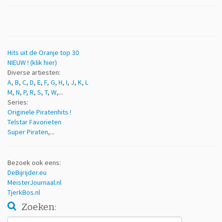
Hits uit de Oranje top 30
NIEUW ! (klik hier)
Diverse artiesten:
A
,
B
,
C
,
D
,
E
,
F
,
G
,
H
,
I
,
J
,
K
,
L
M
,
N
,
P
,
R
,
S
,
T
,
W
,...
Series:
Originele Piratenhits !
Telstar Favorieten
Super Piraten
,...
Bezoek ook eens:
DeBijrijder.eu
MeisterJournaal.nl
TjerkBos.nl
Zoeken:
Zoeken