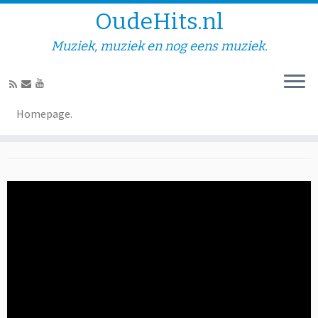
OudeHits.nl
Muziek, muziek en nog eens muziek.
Jan & Ria Hendrikx – Ik heb
Homepage.
een pompstation gepacht