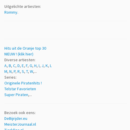
Uitgelichte artiesten:
Rommy
.
Hits uit de Oranje top 30
NIEUW ! (klik hier)
Diverse artiesten:
A
,
B
,
C
,
D
,
E
,
F
,
G
,
H
,
I
,
J
,
K
,
L
M
,
N
,
P
,
R
,
S
,
T
,
W
,...
Series:
Originele Piratenhits !
Telstar Favorieten
Super Piraten
,...
Bezoek ook eens:
DeBijrijder.eu
MeisterJournaal.nl