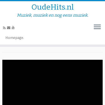
OudeHits.nl
Muziek, muziek en nog eens muziek.
Arne Jansen – Zeg eens
Homepage.
meisje