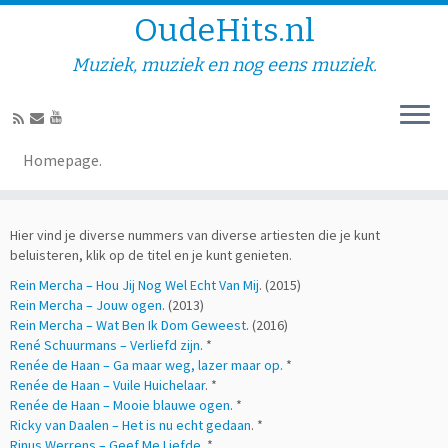
OudeHits.nl
Muziek, muziek en nog eens muziek.
Diversen – R.
Homepage.
Hier vind je diverse nummers van diverse artiesten die je kunt
beluisteren, klik op de titel en je kunt genieten.
Rein Mercha – Hou Jij Nog Wel Echt Van Mij
. (2015)
Rein Mercha – Jouw ogen
. (2013)
Rein Mercha – Wat Ben Ik Dom Geweest
. (2016)
René Schuurmans – Verliefd zijn
. *
Renée de Haan – Ga maar weg, lazer maar op
. *
Renée de Haan – Vuile Huichelaar
. *
Renée de Haan – Mooie blauwe ogen
. *
Ricky van Daalen – Het is nu echt gedaan
. *
Rinus Werrens – Geef Me Liefde
. *