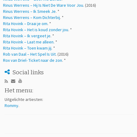
Rinus Werrens – Hij Is Niet De Ware Voor Jou
. (2016)
Rinus Werrens – Ik Smeek Je
. *
Rinus Werrens – Kom Dichterbij
. *
Rita Hovink – Draai je om
. *
Rita Hovink – Het is koud zonder jou
. *
Rita Hovink – Ik vergeet je
. *
Rita Hovink – Laat me alleen
. *
Rita Hovink – Toen kwam jij
. *
Rob van Daal – Het Spel Is Uit
. (2016)
Rox van Driel- Ticket naar de zon
. *
Social links
Het menu:
Uitgelichte artiesten:
Rommy
.