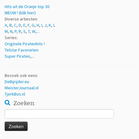
Hits uit de Oranje top 30
NIEUW ! (klik hier)
Diverse artiesten:
A
,
B
,
C
,
D
,
E
,
F
,
G
,
H
,
I
,
J
,
K
,
L
M
,
N
,
P
,
R
,
S
,
T
,
W
,...
Series:
Originele Piratenhits !
Telstar Favorieten
Super Piraten
,...
Bezoek ook eens:
DeBijrijder.eu
MeisterJournaal.nl
TjerkBos.nl
Zoeken:
Zoeken
naar: