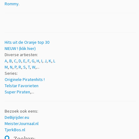
Rommy
.
Hits uit de Oranje top 30
NIEUW ! (klik hier)
Diverse artiesten:
A
,
B
,
C
,
D
,
E
,
F
,
G
,
H
,
I
,
J
,
K
,
L
M
,
N
,
P
,
R
,
S
,
T
,
W
,...
Series:
Originele Piratenhits !
Telstar Favorieten
Super Piraten
,...
Bezoek ook eens:
DeBijrijder.eu
MeisterJournaal.nl
TjerkBos.nl
Zoeken: