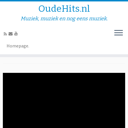
OudeHits.nl
Muziek, muziek en nog eens muziek.
Rox van Driel- Ticket naar
Homepage.
de zon