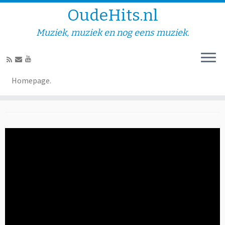
OudeHits.nl
Muziek, muziek en nog eens muziek.
Rein Mercha – Hou Jij Nog
Homepage.
Wel Echt Van Mij