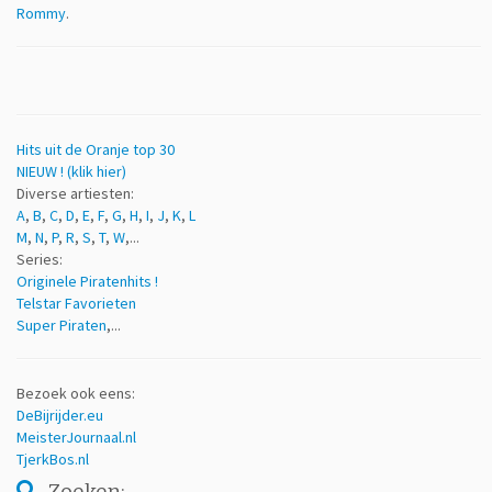
Rommy
.
Hits uit de Oranje top 30
NIEUW ! (klik hier)
Diverse artiesten:
A
,
B
,
C
,
D
,
E
,
F
,
G
,
H
,
I
,
J
,
K
,
L
M
,
N
,
P
,
R
,
S
,
T
,
W
,...
Series:
Originele Piratenhits !
Telstar Favorieten
Super Piraten
,...
Bezoek ook eens:
DeBijrijder.eu
MeisterJournaal.nl
TjerkBos.nl
Zoeken: