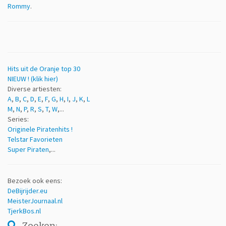
Rommy
.
Hits uit de Oranje top 30
NIEUW ! (klik hier)
Diverse artiesten:
A
,
B
,
C
,
D
,
E
,
F
,
G
,
H
,
I
,
J
,
K
,
L
M
,
N
,
P
,
R
,
S
,
T
,
W
,...
Series:
Originele Piratenhits !
Telstar Favorieten
Super Piraten
,...
Bezoek ook eens:
DeBijrijder.eu
MeisterJournaal.nl
TjerkBos.nl
Zoeken: