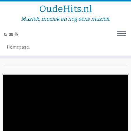
OudeHits.nl
Muziek, muziek en nog eens muziek.
Bobby Prins – Een gitaar in
Homepage.
de nacht