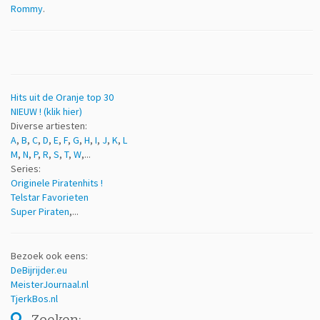
Rommy
.
Hits uit de Oranje top 30
NIEUW ! (klik hier)
Diverse artiesten:
A
,
B
,
C
,
D
,
E
,
F
,
G
,
H
,
I
,
J
,
K
,
L
M
,
N
,
P
,
R
,
S
,
T
,
W
,...
Series:
Originele Piratenhits !
Telstar Favorieten
Super Piraten
,...
Bezoek ook eens:
DeBijrijder.eu
MeisterJournaal.nl
TjerkBos.nl
Zoeken: