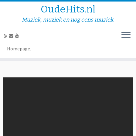
OudeHits.nl
Muziek, muziek en nog eens muziek.
Edwin Geres – Ga jij maar
Homepage.
weg