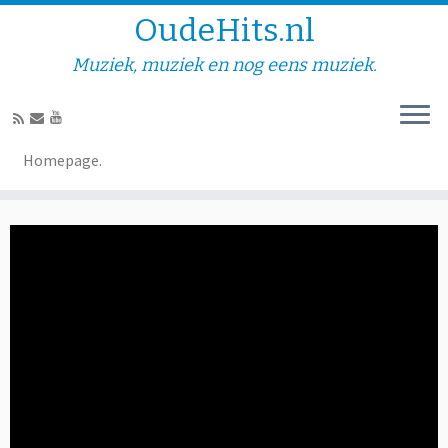
OudeHits.nl
Muziek, muziek en nog eens muziek.
Arie Kuipers – Annemarie
Homepage.