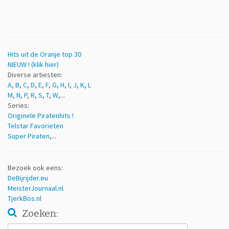
Hits uit de Oranje top 30
NIEUW ! (klik hier)
Diverse artiesten:
A
,
B
,
C
,
D
,
E
,
F
,
G
,
H
,
I
,
J
,
K
,
L
M
,
N
,
P
,
R
,
S
,
T
,
W
,...
Series:
Originele Piratenhits !
Telstar Favorieten
Super Piraten
,...
Bezoek ook eens:
DeBijrijder.eu
MeisterJournaal.nl
TjerkBos.nl
Zoeken:
Zoeken