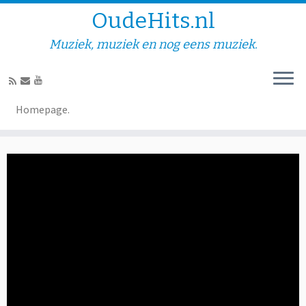
OudeHits.nl
Muziek, muziek en nog eens muziek.
Aukje Fijn – Ik bel je
Homepage.