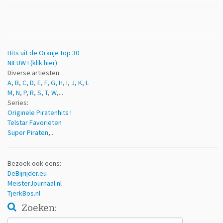
Hits uit de Oranje top 30
NIEUW ! (klik hier)
Diverse artiesten:
A
,
B
,
C
,
D
,
E
,
F
,
G
,
H
,
I
,
J
,
K
,
L
M
,
N
,
P
,
R
,
S
,
T
,
W
,...
Series:
Originele Piratenhits !
Telstar Favorieten
Super Piraten
,...
Bezoek ook eens:
DeBijrijder.eu
MeisterJournaal.nl
TjerkBos.nl
Zoeken:
Zoeken