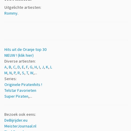
Uitgelichte artiesten:
Rommy
.
Hits uit de Oranje top 30
NIEUW ! (klik hier)
Diverse artiesten:
A
,
B
,
C
,
D
,
E
,
F
,
G
,
H
,
I
,
J
,
K
,
L
M
,
N
,
P
,
R
,
S
,
T
,
W
,...
Series:
Originele Piratenhits !
Telstar Favorieten
Super Piraten
,...
Bezoek ook eens:
DeBijrijder.eu
MeisterJournaal.nl