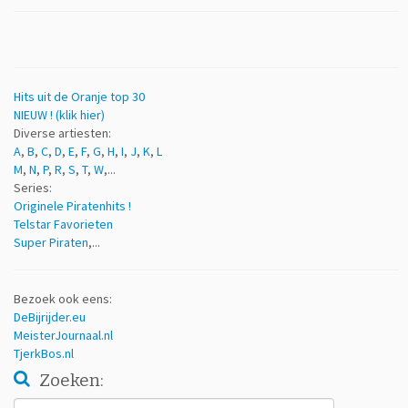
Hits uit de Oranje top 30
NIEUW ! (klik hier)
Diverse artiesten:
A
,
B
,
C
,
D
,
E
,
F
,
G
,
H
,
I
,
J
,
K
,
L
M
,
N
,
P
,
R
,
S
,
T
,
W
,...
Series:
Originele Piratenhits !
Telstar Favorieten
Super Piraten
,...
Bezoek ook eens:
DeBijrijder.eu
MeisterJournaal.nl
TjerkBos.nl
Zoeken:
Zoeken