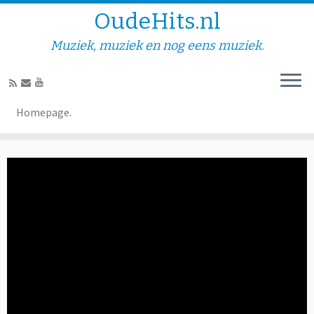
OudeHits.nl
Muziek, muziek en nog eens muziek.
Hille V – Kom en Geniet
Homepage.