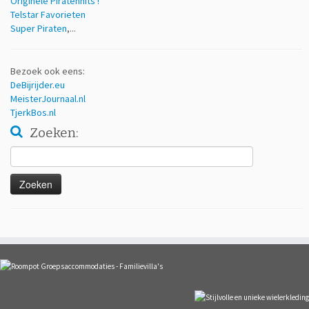
Originele Piratenhits !
Telstar Favorieten
Super Piraten
,...
Bezoek ook eens:
DeBijrijder.eu
MeisterJournaal.nl
TjerkBos.nl
Zoeken:
Zoeken
naar: