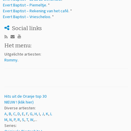
Evert Baptist – Piemeltje
. *
Evert Baptist – Rekening van het café
. *
Evert Baptist – Vriescheloo
. *
Social links
Het menu:
Uitgelichte artiesten:
Rommy
.
Hits uit de Oranje top 30
NIEUW ! (klik hier)
Diverse artiesten:
A
,
B
,
C
,
D
,
E
,
F
,
G
,
H
,
I
,
J
,
K
,
L
M
,
N
,
P
,
R
,
S
,
T
,
W
,...
Series: