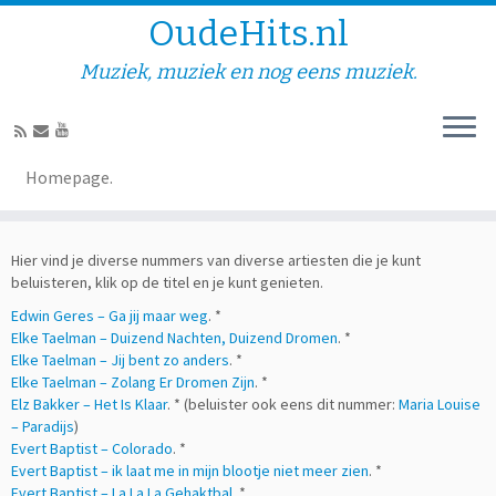
OudeHits.nl
Muziek, muziek en nog eens muziek.
Diversen – E.
Homepage.
Hier vind je diverse nummers van diverse artiesten die je kunt
beluisteren, klik op de titel en je kunt genieten.
Edwin Geres – Ga jij maar weg
. *
Elke Taelman – Duizend Nachten, Duizend Dromen
. *
Elke Taelman – Jij bent zo anders
. *
Elke Taelman – Zolang Er Dromen Zijn
. *
Elz Bakker – Het Is Klaar
. * (beluister ook eens dit nummer:
Maria Louise
– Paradijs
)
Evert Baptist – Colorado
. *
Evert Baptist – ik laat me in mijn blootje niet meer zien
. *
Evert Baptist – La La La Gehaktbal
. *